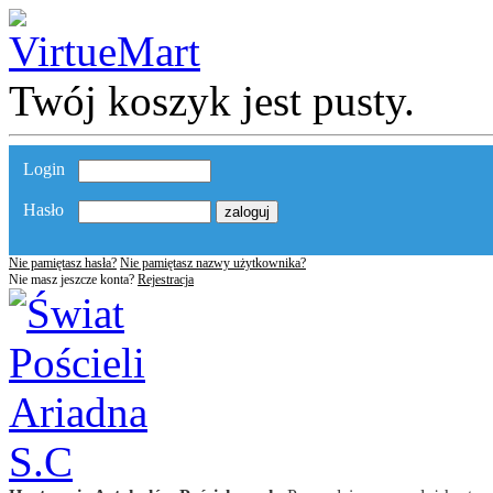
Twój koszyk jest pusty.
Login
Hasło
Nie pamiętasz hasła?
Nie pamiętasz nazwy użytkownika?
Nie masz jeszcze konta?
Rejestracja