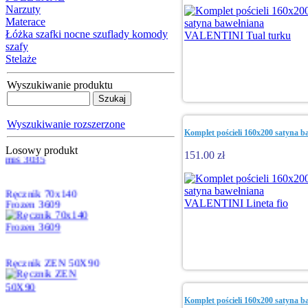
Narzuty
Materace
Łóżka szafki nocne szuflady komody
Ręcznik FASHION
szafy
70x140
Stelaże
Wyszukiwanie produktu
Komplet pościeli
200x220 mikrofibra
Wyszukiwanie rozszerzone
miś 3035
Komplet pościeli 160x200 satyna 
Losowy produkt
151.00 zł
Ręcznik 70x140
Frozen 3609
Ręcznik ZEN 50X90
Komplet pościeli 160x200 satyna