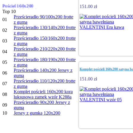
151.00 zł
Pościel 160x200
Top 10
bawełna Młodzieżowa
Prześcieradło 90/100x200 frotte
wzór TURBO 02
01
z gumą
Prześcieradło 130/140x200 frotte
02
z gumą
Prześcieradło 150/160x200 frotte
03
z gumą
Prześcieradło 210/220x200 frotte
04
z gumą
Prześcieradło 180/190x200 frotte
05
z gumą
Komplet pościeli 160x200 satyna
Prześcieradło 140x200 Jersey z
06
gumą
151.00 zł
Prześcieradło 110/120x200 frotte
07
z gumą
Komplet pościeli 160x200 kora
08
luksusowa zamek wzór K288a
Prześcieradło 90x200 Jersey z
09
gumą
10
Jersey z gumką 120x200