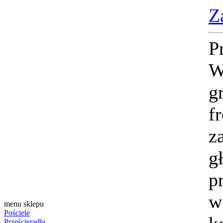
Z
P
W
g
f
z
g
p
w
menu sklepu
Pościele
Prześcieradła