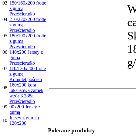
03
150/160x200 frotte
W
z gumą
Prześcieradło
c
04
210/220x200 frotte
z gumą
Prześcieradło
S
05
180/190x200 frotte
z gumą
1
Prześcieradło
06
140x200 Jersey z
gumą
g
Prześcieradło
07
110/120x200 frotte
z gumą
Komplet pościeli
160x200 kora
08
luksusowa zamek
wzór K288a
Prześcieradło
09
90x200 Jersey z
gumą
Jersey z gumką
10
120x200
Polecane produkty