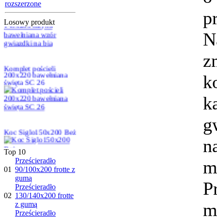
140x200 satyna
rozszerzone
bawełniana wzór
p
gwiazdki na bia
Losowy produkt
N
z
Komplet pościeli
k
200x220 bawełniana
święta SC 26
k
g
Koc Siglo150x200 Beż
n
Top 10
Prześcieradło
m
01
90/100x200 frotte z
gumą
Łóżko LK129 90x200
P
Prześcieradło
02
130/140x200 frotte
m
z gumą
Prześcieradło