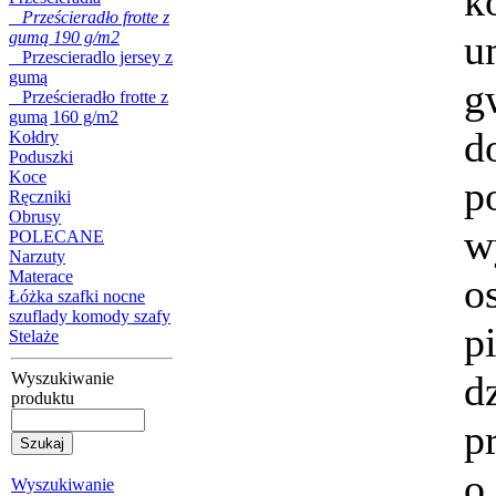
k
Prześcieradło frotte z
u
gumą 190 g/m2
Przescieradlo jersey z
gumą
g
Prześcieradło frotte z
gumą 160 g/m2
d
Kołdry
Poduszki
Koce
p
Ręczniki
Obrusy
w
POLECANE
Narzuty
Materace
o
Łóżka szafki nocne
szuflady komody szafy
p
Stelaże
Komplet pościeli
200x220 bawełniana
święta SC 50
d
Wyszukiwanie
produktu
p
o
Komplet pościeli
Wyszukiwanie