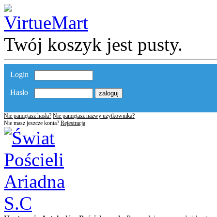
Twój koszyk jest pusty.
Login
Hasło
Nie pamiętasz hasła?
Nie pamiętasz nazwy użytkownika?
Nie masz jeszcze konta?
Rejestracja